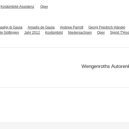
Kostümbild-Assistenz
Oper
adigi di Gaula
Amadis de Gaula
Andrew Parrott
Georg Friedrich Händel
le Göttingen
Jahr 2012
Kostümbild
Niedersachsen
Oper
Sigrid T'Hoo
Wengenroths Autorenkl