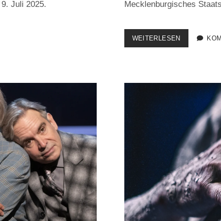
. Juli 2025.
Mecklenburgisches Staats
NEUES
WEITERLESEN
KOM
VOM
RÄUBER
HOTZENPLO