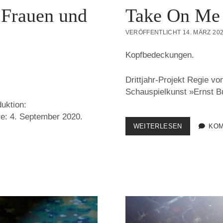
Frauen und
Take On Me
VERÖFFENTLICHT 14. MÄRZ 20
Kopfbedeckungen.
Drittjahr-Projekt Regie v
Schauspielkunst »Ernst Bu
uktion:
e: 4. September 2020.
TAKE
WEITERLESEN
KOM
ON
ME