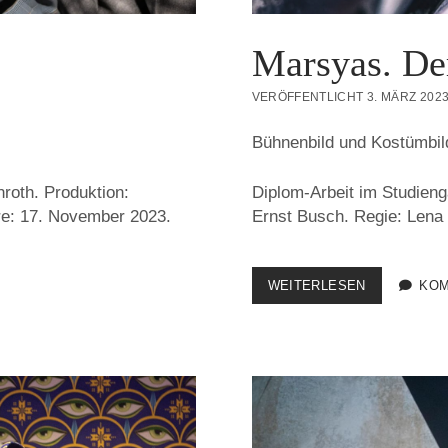
Marsyas. Der
VERÖFFENTLICHT 3. MÄRZ 202
Bühnenbild und Kostümbil
roth. Produktion:
Diplom-Arbeit im Studien
re: 17. November 2023.
Ernst Busch. Regie: Lena 
MARSYAS.
WEITERLESEN
KOM
DER
WETTSTREI